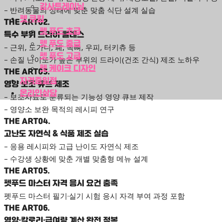
강사트레이닝
– 반려동물의 상태에 맞춘 맞춤 식단 설계 실습
펫 쿠킹
THE ART02.
펫 푸드 초급
특수 부위 드라이 클래스
펫 푸드 중급
– 근위, 도가니, 폐, 목뼈, 우피, 터키츄 등
펫 푸드 고급
– 손질 난이도가 높은 부위의 드라이(건조 간식) 제조 노하우
펫 케이크 디자인
THE ART03.
자격증일정
영양 보조 큐브 제조
온라인상담
– 보조사료로 분류되는 기능성 영양 큐브 제작
– 영양소 보완 목적의 레시피 연구
THE ART04.
고난도 자연식 & 식품 제조 실습
– 응용 레시피와 고급 난이도 자연식 제조
– 수강생 상황에 맞춘 개별 맞춤형 메뉴 설계
THE ART05.
펫푸드 마스터 자격 응시 요건 충족
펫푸드 마스터 필기·실기 시험 응시 자격 부여 과정 포함
THE ART06.
영양·칼로리·급여량 계산 완전 정복