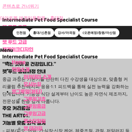
콘텐츠로 건너뛰기
더아트펫 애견미용학원 – 홍대점
Intermediate Pet Food Specialist Course
펫 푸드 초급
인천점
홍대/신촌점
강서/마곡점
(오픈예정)창원/마산점
펫 푸드 중급
펫 푸드 고급
펫케이크디자인
Menu
Intermediate Pet Food Specialist Course
Home
“먹는 것이 곧 건강입니다.”
학원소개
펫 푸드 중급과정 안내
아카데미 소개
중급 과정은 기본기를 탄탄히 다진 수강생을 대상으로, 맞춤형 커
오시는길
리큘럼 추천·레시피 응용·1:1 피드백을 통해 실전 능력을 강화하는
펫그루밍(뷰티)
단계입니다. 기능성 식단 설계부터 난이도 높은 자연식 제조까지,
그루밍기초
전문성을 한층 깊게 다룹니다.
그루밍중급
주요 커리큘럼
그루밍고급
THE ART01.
펫스타일링
기능별 맞춤 화식 설계
펫 테라피
– 피부/피모, 면역, 간·심장·신장 케어, 체중조절, 관절, 저알러지 등