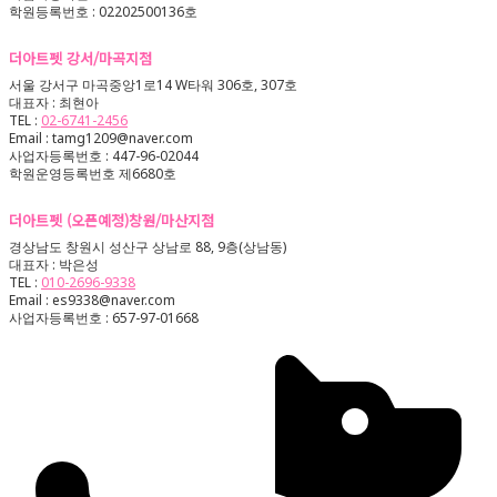
학원등록번호 : 02202500136호
더아트펫 강서/마곡지점
서울 강서구 마곡중앙1로14 W타워 306호, 307호
대표자 : 최현아
TEL :
02-6741-2456
Email : tamg1209@naver.com
사업자등록번호 : 447-96-02044
학원운영등록번호 제6680호
더아트펫 (오픈예정)창원/마산지점
경상남도 창원시 성산구 상남로 88, 9층(상남동)
대표자 : 박은성
TEL :
010-2696-9338
Email : es9338@naver.com
사업자등록번호 : 657-97-01668